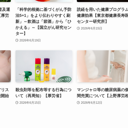
普及運
「科学的根拠に基づくがん予防
読経を用いた健康プログラ
【厚労
法5+1」をより伝わりやすく刷
健康効果【東京都健康長寿
新」～飲酒は「節酒」から「ひ
センター研究所】
かえる」～【国立がん研究セン
2026年6月15日
ター】
2026年6月19日
アリス
殺虫剤等を配布等する行為につ
マンジャロ等の糖尿病薬の
売開始
いて（再周知）【厚労省】
間売買について【上野厚労
2026年6月15日
2026年6月12日