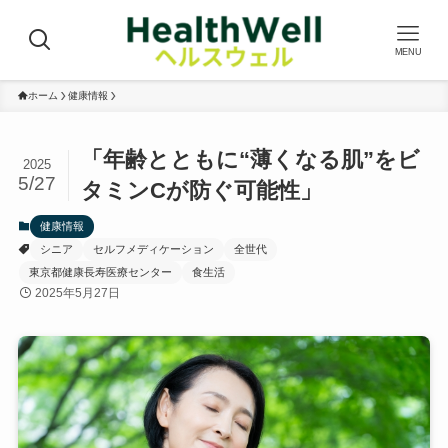
MENU
ホーム
健康情報
「年齢とともに“薄くなる肌”をビ
2025
5/27
タミンCが防ぐ可能性」
健康情報
シニア
セルフメディケーション
全世代
東京都健康長寿医療センター
食生活
2025年5月27日