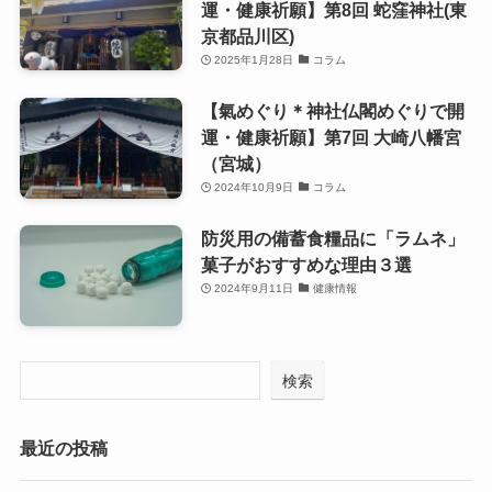
運・健康祈願】第8回 蛇窪神社(東
京都品川区)
2025年1月28日
コラム
【氣めぐり＊神社仏閣めぐりで開
運・健康祈願】第7回 大崎八幡宮
（宮城）
2024年10月9日
コラム
防災用の備蓄食糧品に「ラムネ」
菓子がおすすめな理由３選
2024年9月11日
健康情報
検索
最近の投稿