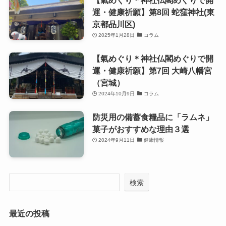
運・健康祈願】第8回 蛇窪神社(東
京都品川区)
2025年1月28日
コラム
【氣めぐり＊神社仏閣めぐりで開
運・健康祈願】第7回 大崎八幡宮
（宮城）
2024年10月9日
コラム
防災用の備蓄食糧品に「ラムネ」
菓子がおすすめな理由３選
2024年9月11日
健康情報
検索
最近の投稿