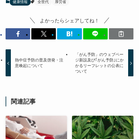
健康情報
全世代
厚労省
よかったらシェアしてね！
「がん予防」のウェブペー
熱中症予防の普及啓発・注
ジ新設及び｢がん予防｣にか
意喚起について
かるリーフレットの公表に
ついて
関連記事