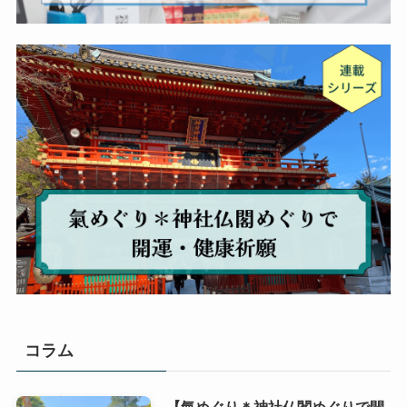
コラム
【氣めぐり＊神社仏閣めぐりで開