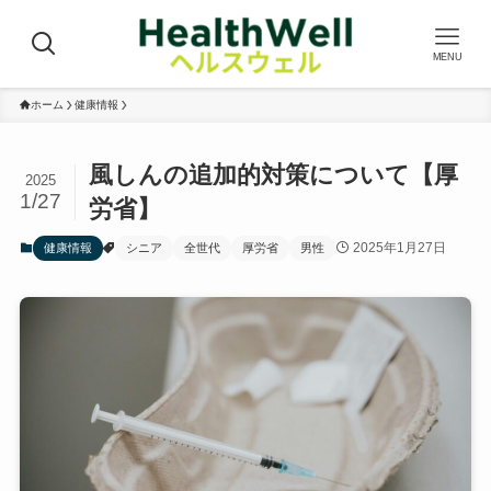
MENU
ホーム
健康情報
風しんの追加的対策について【厚
2025
1/27
労省】
2025年1月27日
健康情報
シニア
全世代
厚労省
男性