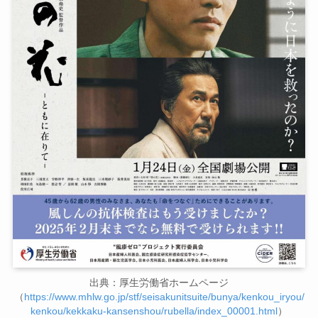
出典：厚生労働省ホームページ
（
https://www.mhlw.go.jp/stf/seisakunitsuite/bunya/kenkou_iryou/
kenkou/kekkaku-kansenshou/rubella/index_00001.html
）