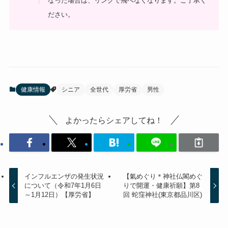
なった場合は、リンクで飛べなくなります。ご了承く
ださい。
健康情報
シニア
全世代
厚労省
男性
よかったらシェアしてね！
インフルエンザの発生状況
【氣めぐり＊神社仏閣めぐ
について（令和7年1月6日
りで開運・健康祈願】第8
～1月12日）【厚労省】
回 蛇窪神社(東京都品川区)