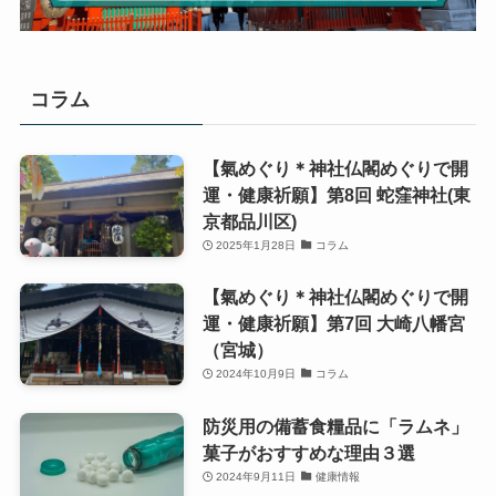
コラム
【氣めぐり＊神社仏閣めぐりで開
運・健康祈願】第8回 蛇窪神社(東
京都品川区)
2025年1月28日
コラム
【氣めぐり＊神社仏閣めぐりで開
運・健康祈願】第7回 大崎八幡宮
（宮城）
2024年10月9日
コラム
防災用の備蓄食糧品に「ラムネ」
菓子がおすすめな理由３選
2024年9月11日
健康情報