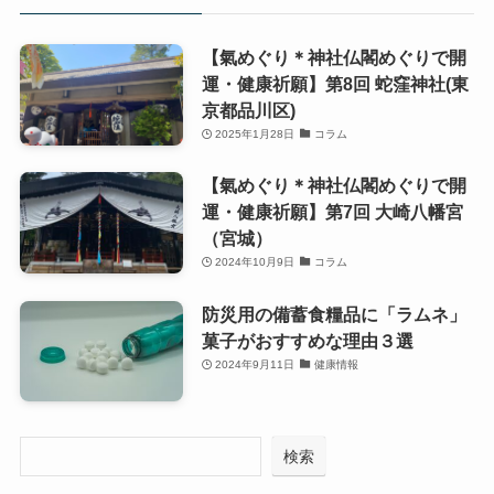
【氣めぐり＊神社仏閣めぐりで開
運・健康祈願】第8回 蛇窪神社(東
京都品川区)
2025年1月28日
コラム
【氣めぐり＊神社仏閣めぐりで開
運・健康祈願】第7回 大崎八幡宮
（宮城）
2024年10月9日
コラム
防災用の備蓄食糧品に「ラムネ」
菓子がおすすめな理由３選
2024年9月11日
健康情報
検索