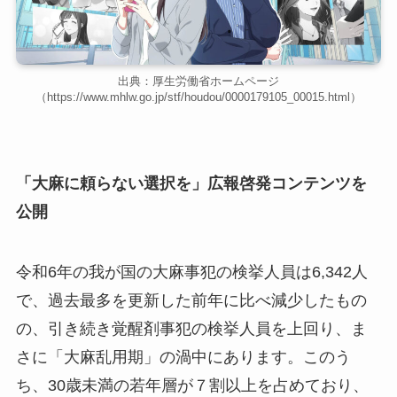
出典：厚生労働省ホームページ
（https://www.mhlw.go.jp/stf/houdou/0000179105_00015.html）
「大麻に頼らない選択を」広報啓発コンテンツを
公開
令和6年の我が国の大麻事犯の検挙人員は6,342人
で、過去最多を更新した前年に比べ減少したもの
の、引き続き覚醒剤事犯の検挙人員を上回り、ま
さに「大麻乱用期」の渦中にあります。このう
ち、30歳未満の若年層が７割以上を占めており、