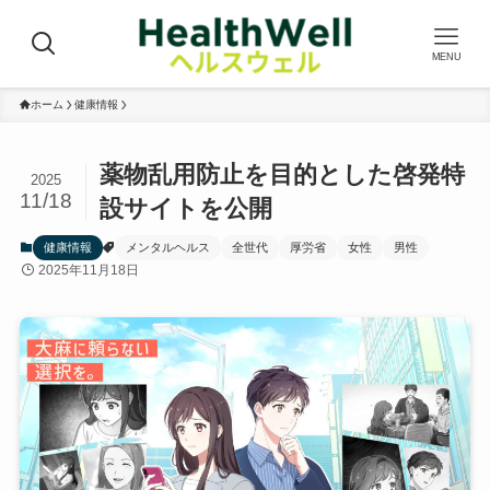
MENU
ホーム
健康情報
薬物乱用防止を目的とした啓発特
2025
11/18
設サイトを公開
健康情報
メンタルヘルス
全世代
厚労省
女性
男性
2025年11月18日