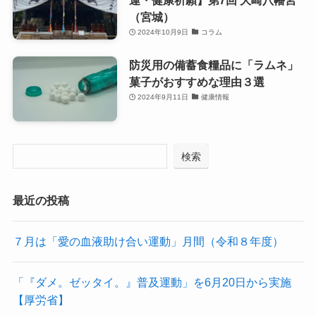
運・健康祈願】第7回 大崎八幡宮
（宮城）
2024年10月9日
コラム
防災用の備蓄食糧品に「ラムネ」
菓子がおすすめな理由３選
2024年9月11日
健康情報
検索
最近の投稿
７月は「愛の血液助け合い運動」月間（令和８年度）
「『ダメ。ゼッタイ。』普及運動」を6月20日から実施
【厚労省】