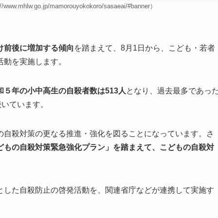
lw.go.jp/mamorouyokokoro/sasaeai/#banner）
け前後に増加する傾向
を踏まえて、8月1日から、こども・若者
活動を実施します。
和５年の小中高生の自殺者数は
513
人
となり、過去最多であっ
続いています。
の自殺対策の更なる推進・強化を図ることになっています。さ
どもの自殺対策緊急強化プラン」を踏まえて、こどもの自殺対
とした自殺防止の啓発活動を、関連省庁などが連携して実施す