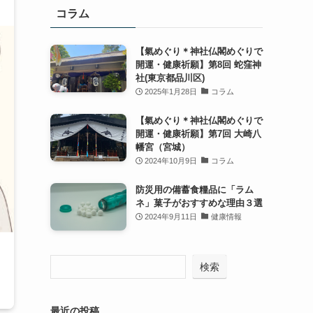
コラム
【氣めぐり＊神社仏閣めぐりで
開運・健康祈願】第8回 蛇窪神
社(東京都品川区)
2025年1月28日
コラム
【氣めぐり＊神社仏閣めぐりで
開運・健康祈願】第7回 大崎八
幡宮（宮城）
2024年10月9日
コラム
防災用の備蓄食糧品に「ラム
ネ」菓子がおすすめな理由３選
2024年9月11日
健康情報
検索
最近の投稿