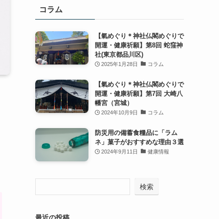
コラム
【氣めぐり＊神社仏閣めぐりで
開運・健康祈願】第8回 蛇窪神
社(東京都品川区)
2025年1月28日
コラム
【氣めぐり＊神社仏閣めぐりで
開運・健康祈願】第7回 大崎八
幡宮（宮城）
2024年10月9日
コラム
防災用の備蓄食糧品に「ラム
ネ」菓子がおすすめな理由３選
2024年9月11日
健康情報
検索
最近の投稿