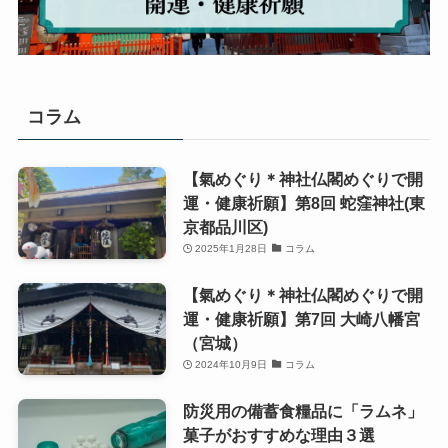
コラム
【氣めぐり＊神社仏閣めぐりで開
運・健康祈願】第8回 蛇窪神社(東
京都品川区)
2025年1月28日
コラム
【氣めぐり＊神社仏閣めぐりで開
運・健康祈願】第7回 大崎八幡宮
（宮城）
2024年10月9日
コラム
防災用の備蓄食糧品に「ラムネ」
菓子がおすすめな理由３選