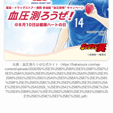
出典：血圧測ろうぜ公式サイト（https://hakarouze.com/wp-
content/uploads/2026/05/%25E3%2580%2590%25E5%258F%2582%2
5E5%258A%25A0%25E8%25A6%2581%25E9%25A0%2585%25E3%
2580%2591%25E5%2581%25A5%25E5%25BA%25B7%25E3%2583
%258F%25E3%2583%25BC%25E3%2583%2588%25E3%2581%25A
E%25E6%2597%25A52026_%25E8%25A1%2580%25E5%259C%25A
7%25E6%25B8%25AC%25E3%2582%258D%25E3%2581%2586%25
E3%2581%259C%25EF%25BC%2581.pdf）