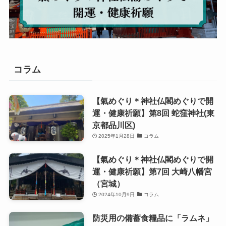
コラム
【氣めぐり＊神社仏閣めぐりで開
運・健康祈願】第8回 蛇窪神社(東
京都品川区)
2025年1月28日
コラム
【氣めぐり＊神社仏閣めぐりで開
運・健康祈願】第7回 大崎八幡宮
（宮城）
2024年10月9日
コラム
防災用の備蓄食糧品に「ラムネ」